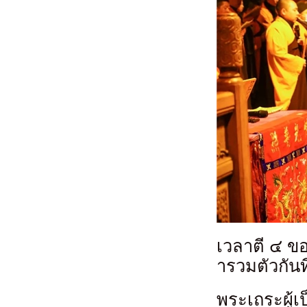
เวลาตี ๔ ขอ
ารวมตัวกันท
พระเถระผู้เ