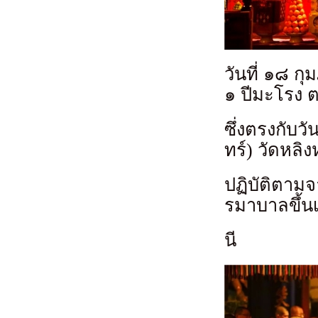
วันที่ ๑๘ กุ
๑ ปีมะโรง 
ซึ่งตรงกับว
ทร์) วัดหลิงห
ปฏิบัติตามจ
รมาบาลขึ้น
นี