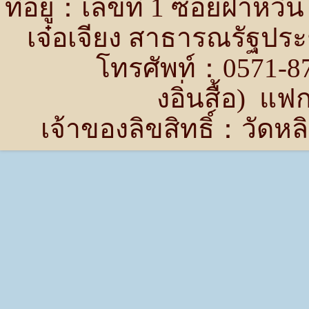
ที่อยู่：เลขที่ 1 ซอยฝ่าห
เจ๋อเจียง สาธารณรัฐปร
โทรศัพท์：0571-87
งอิ่นสื้อ) แ
เจ้าของลิขสิทธิ์：วัด