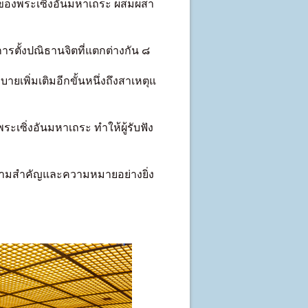
ิของพระเซิ่งอันมหาเถระ ผสมผสา
ารตั้งปณิธานจิตที่แตกต่างกัน ๘
ายเพิ่มเติมอีกขั้นหนึ่งถึงสาเหตุแ
เซิ่งอันมหาเถระ ทำให้ผู้รับฟัง
มีความสำคัญและความหมายอย่างยิ่ง