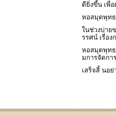
ดียิ่งขึ้น เพ
หอสมุดพุทธศ
ในช่วงบ่าย
รรศน์ เรื่
หอสมุดพุทธ
มการจัดกา
เสร็จสิ้ นอ