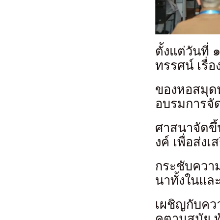
ตั้งแต่วันท
ทรรศน์ เรื
ของหอสมุดพ
อบรมการจั
ศาสนาจัดขึ้
งค์ เพื่อส่
กระชับความ
นาทั้งในและ
เผชิญกับคว
คตามสมัย ท