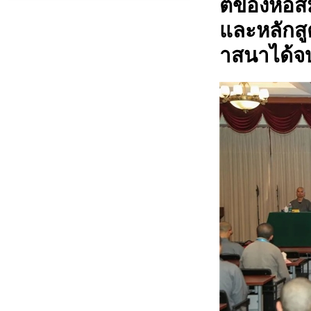
ตของหอสม
และหลักส
าสนาได้จ