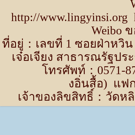
http://www.lingyinsi.or
Weibo ขอ
ที่อยู่：เลขที่ 1 ซอยฝ่าห
เจ๋อเจียง สาธารณรัฐปร
โทรศัพท์：0571-87
งอิ่นสื้อ) แ
เจ้าของลิขสิทธิ์：วัด