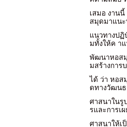
เสมอ งานนี้ 
สมุดมาแนะน
แนวทางปฏิบั
มทั้งให้ค 
พัฒนาหอสมุ
มสร้างการบร
ได้ ว่า หอ
ดทางวัฒนธ
ศาสนาในรูป
รและการเผ
ศาสนาให้เป