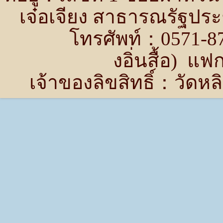
เจ๋อเจียง สาธารณรัฐปร
โทรศัพท์：0571-87
งอิ่นสื้อ) แ
เจ้าของลิขสิทธิ์：วัด