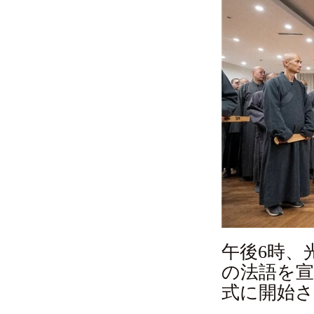
午後6時、
の法語を
式に開始