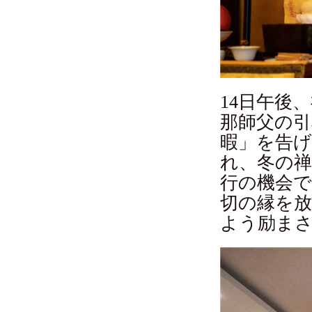
14日午後
那師父の引
暇」を告げ
れ、冬の
行の機会
切の縁を
よう励ま