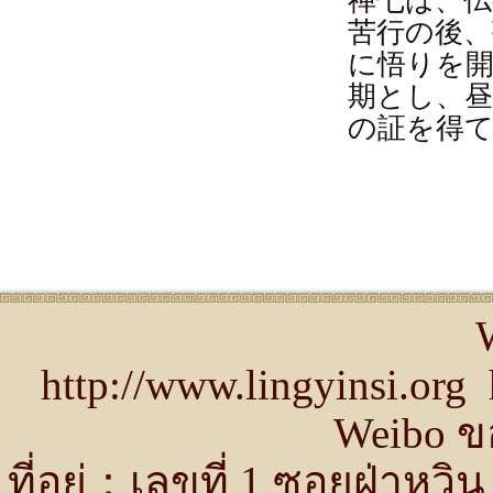
禅七は、仏
苦行の後、
に悟りを
期とし、
の証を得
http://www.lingyinsi.or
Weibo ขอ
ที่อยู่：เลขที่ 1 ซอยฝ่าห