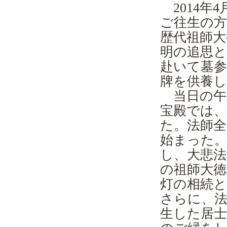
2014
年
4
ご往生の方
歴代祖師大
明の追思
赴いて墓
牌を供養
当日の午
宝殿では
た。法師全
始まった
し、大悲法
の祖師大徳
灯の相続
さらに、
生した居士