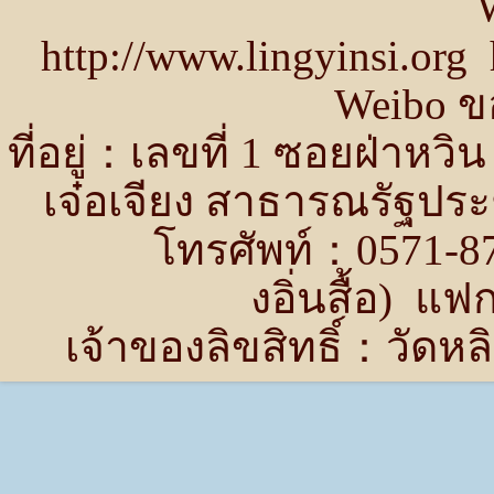
http://www.lingyinsi.or
Weibo ขอ
ที่อยู่：เลขที่ 1 ซอยฝ่าห
เจ๋อเจียง สาธารณรัฐปร
โทรศัพท์：0571-87
งอิ่นสื้อ) แ
เจ้าของลิขสิทธิ์：วัด