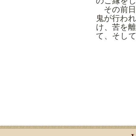
のご縁を
その前日
鬼が行わ
け、苦を
て、そし