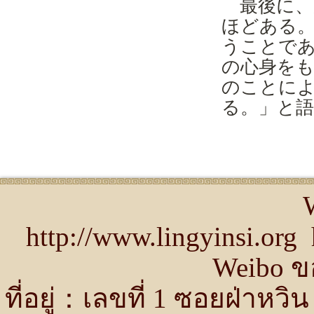
最後に、
ほどある
うことで
の心身を
のことに
る。」と
http://www.lingyinsi.or
Weibo ขอ
ที่อยู่：เลขที่ 1 ซอยฝ่าห