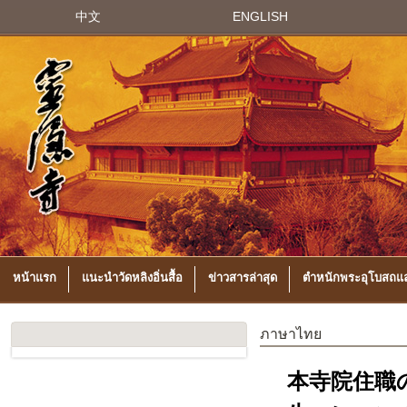
中文
ENGLISH
หน้าแรก
แนะนำวัดหลิงอิ่นสื้อ
ข่าวสารล่าสุด
ตำหนักพระอุโบสถแล
ภาษาไทย
本寺院住職