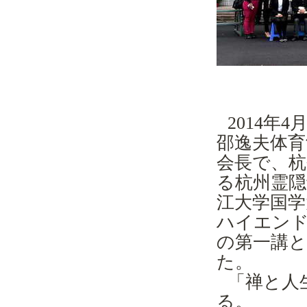
2014
年
4
邵逸夫体育
会長で
、杭
る
杭州
霊隠
江大学
国学
ハイエン
の第一講
た。
「禅と人
る。