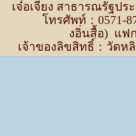
เจ๋อเจียง สาธารณรัฐปร
โทรศัพท์：0571-87
งอิ่นสื้อ) แ
เจ้าของลิขสิทธิ์：วัด