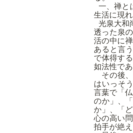
一、禅と
生活に現
光泉大和
透った泉
活の中に
あると言
で体得す
如法性で
その後、
はいっそ
言葉で「
のか」、
か」、「
心の高い
拍手が絶