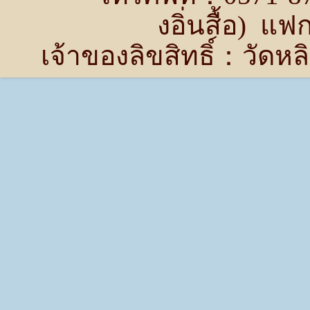
งอิ่นสื้อ) แ
เจ้าของลิขสิทธิ์：วัด