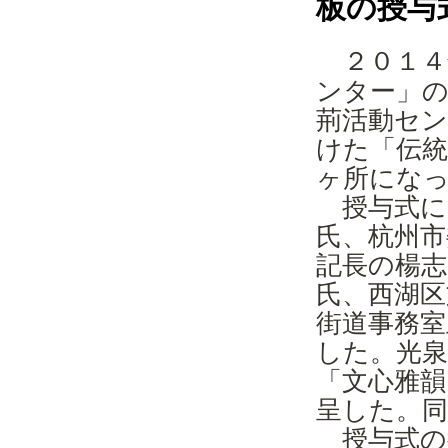
板の授与
２０１４
ンター」の
荊活動セ
けた「伝統
ヶ所にな
授与式に
氏、杭州市
記長の楊志
氏、西湖区
街道事務室
した。光泉
「文心雅韻
呈した。
授与式の