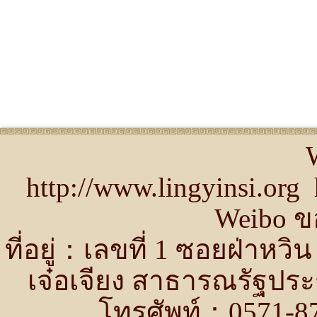
http://www.lingyinsi.or
Weibo ขอ
ที่อยู่：เลขที่ 1 ซอยฝ่าห
เจ๋อเจียง สาธารณรัฐปร
โทรศัพท์：0571-87