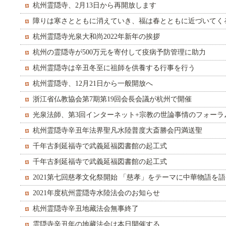
杭州霊隠寺、2月13日から再開放します
障りは寒さとともに消えていき、福は春とともに近づいてく
杭州霊隠寺光泉大和尚2022年新年の挨拶
杭州の霊隠寺が500万元を寄付して疫病予防管理に助力
杭州霊隠寺は辛丑冬至に祖師を供養する行事を行う
杭州霊隠寺、12月21日から一般開放へ
浙江省仏教協会第7期第19回会長会議が杭州で開催
光泉法師、第3回インターネット+宗教の世論事情のフォーラ
杭州霊隠寺辛丑年法界聖凡水陸普度大斎勝会円満送聖
千年古刹延福寺で武義延福図書館の起工式
千年古刹延福寺で武義延福図書館の起工式
2021第七回慈孝文化祭開始 「慈孝」をテーマに中華物語を
2021年度杭州霊隠寺水陸法会のお知らせ
杭州霊隠寺辛丑地藏法会無事終了
霊隠寺辛丑年の地藏法会は本日開催する