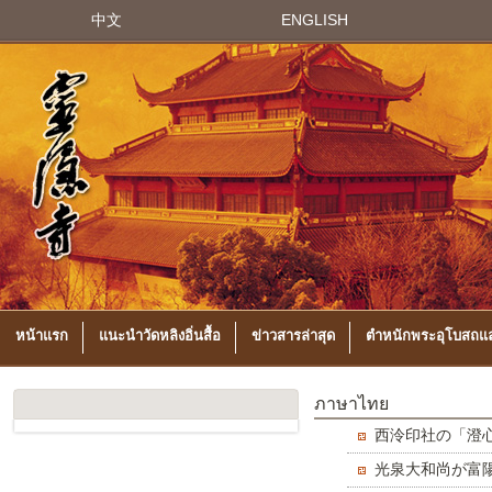
中文
ENGLISH
หน้าแรก
แนะนำวัดหลิงอิ่นสื้อ
ข่าวสารล่าสุด
ตำหนักพระอุโบสถแล
ภาษาไทย
西泠印社の「澄
光泉大和尚が富