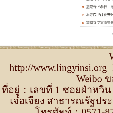
域予選会」に出
霊隠寺で孝行・
ける
本寺院では夏安
霊隠寺で雲南魯
http://www.lingyinsi.or
Weibo ขอ
ที่อยู่：เลขที่ 1 ซอยฝ่าห
เจ๋อเจียง สาธารณรัฐปร
โทรศัพท์：0571-87