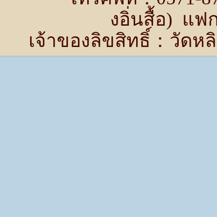
งอิ่นสื้อ) แ
เจ้าของลิขสิทธิ์：วัด