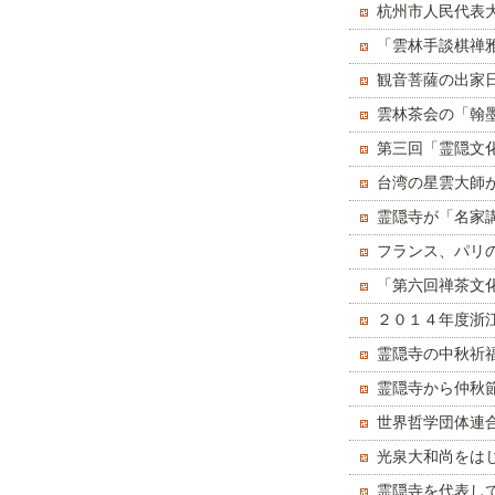
杭州市人民代表
「雲林手談棋禅
観音菩薩の出家
示す
雲林茶会の「翰
第三回「霊隠文
となる
台湾の星雲大師
光泉大和尚が司
霊隠寺が「名家
フランス、パリ
禅文化について
「第六回禅茶文
て、式辞を述べ
２０１４年度浙
ずる
霊隠寺の中秋祈
霊隠寺から仲秋
世界哲学団体連
光泉大和尚をは
ーマンスする
霊隠寺を代表し