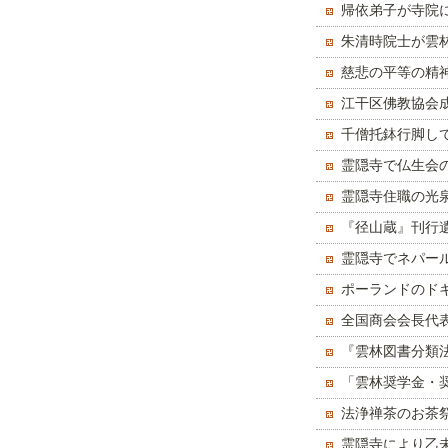
置す
帰依弟子が寺院
朱清時院士が雲
慈悲の平等の精
隠寺で放生法会
江干区佛教協会
千僧托鉢行脚し
霊隠寺で仏生会
霊隠寺住職の光
『径山蔵』刊行
霊隠寺でネパー
ポーランドのド
全国商会会長代
『雲林図書分類
隠寺で挙行され
「雲林奨学金・
法浄禅茶のお茶
霊隠寺により乙