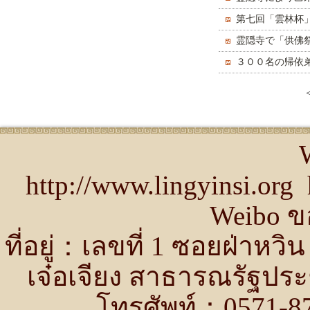
第七回「雲林杯
霊隠寺で「供佛
３００名の帰依
http://www.lingyinsi.or
Weibo ขอ
ที่อยู่：เลขที่ 1 ซอยฝ่าห
เจ๋อเจียง สาธารณรัฐปร
โทรศัพท์：0571-87