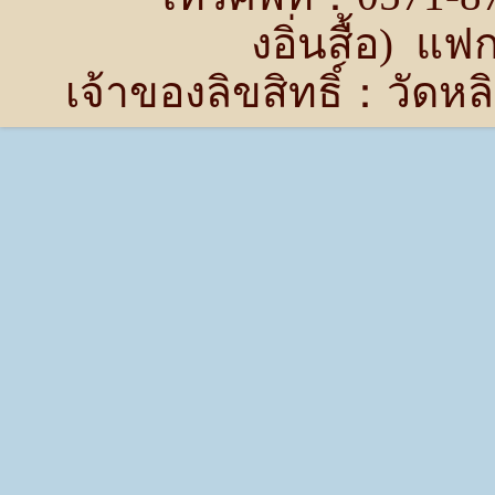
งอิ่นสื้อ) แ
เจ้าของลิขสิทธิ์：วัด