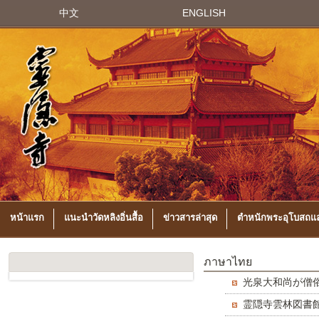
中文
ENGLISH
หน้าแรก
แนะนำวัดหลิงอิ่นสื้อ
ข่าวสารล่าสุด
ตำหนักพระอุโบสถแล
ภาษาไทย
光泉大和尚が僧
霊隠寺雲林図書