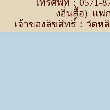
โทรศัพท์：0571-87
งอิ่นสื้อ) แ
เจ้าของลิขสิทธิ์：วัด