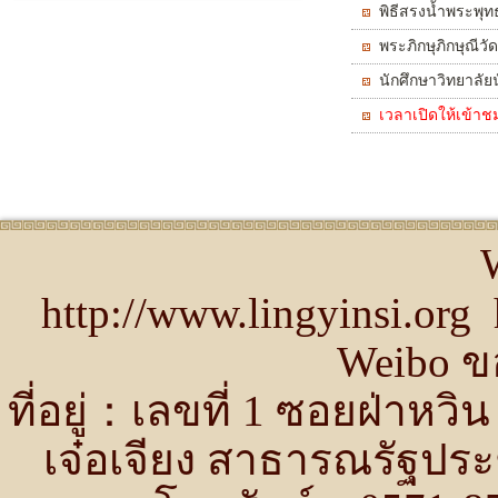
พิธีสรงน้ำพระพุทธ
พระภิกษุภิกษุณีวั
นักศึกษาวิทยาลั
กเนตรที่สาม
เวลาเปิดให้เข้าชม
http://www.lingyinsi.or
Weibo ขอ
ที่อยู่：เลขที่ 1 ซอยฝ่าห
เจ๋อเจียง สาธารณรัฐปร