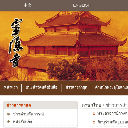
中文
ENGLISH
หน้าแรก
แนะนำวัดหลิงอิ่นสื้อ
ข่าวสารล่าสุด
ตำหนักพระอุโบสถแล
ภาษาไทย
> ข่าวสารล่า
ข่าวสารล่าสุด
พระอาจารย์กวงฉ
ข่าวด่วนทันการณ์
หนังสือแจ้ง
พิธีก่อตั้งสมาค
ภิกษุร่วมพันรูป