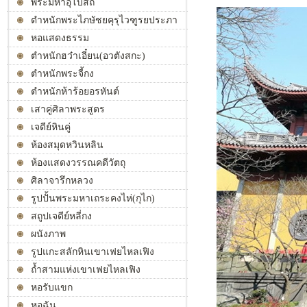
พระมหาอุโบสถ
ตำหนักพระไภษัชยคุรุไวฑูรยประภา
ตถาคต
หอแสดงธรรม
ตำหนักฮว๋าเอี๋ยน(อวตังสกะ)
ตำหนักพระจี้กง
ตำหนักห้าร้อยอรหันต์
เสาคู่ศิลาพระสูตร
เจดีย์หินคู่
ห้องสมุดหวินหลิน
ห้องแสดงวรรณคดีวัตถุ
ศิลาจารึกหลวง
รูปปั้นพระมหาเถระคงไห่(กุไก)
สถูปเจดีย์หลี่กง
ผนังภาพ
รูปแกะสลักหินเขาเฟยไหลเฟิง
ถ้ำสามแห่งเขาเฟยไหลเฟิง
หอรับแขก
หอฉัน