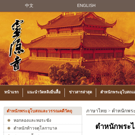
中文
ENGLISH
หน้าแรก
แนะนำวัดหลิงอิ่นสื้อ
ข่าวสารล่าสุด
ตำหนักพระอุโบสถแล
ภาษาไทย
>
ตำหนักพระ
ตำหนักพระอุโบสถและวรรณคดีวัตถุ
หอกลองและหอระฆัง
ตำหนักพระไ
ตำหนักท้าวจตุโลกาบาล