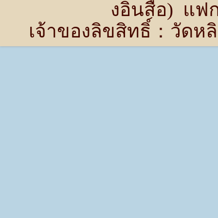
งอิ่นสื้อ) แ
เจ้าของลิขสิทธิ์：วัด